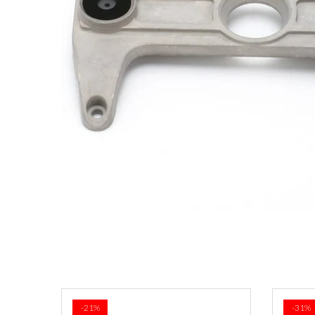
-23%
-