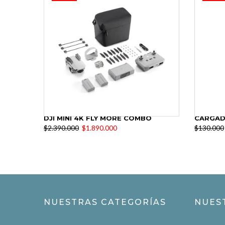
DJI FLY MORE KIT PARA MAVIC 3 OPEN BOX
DJI OSMO POCKET 3 CREATOR COMBO PROMO
$3.190.000
$2.470.000
$1.650
NUESTRAS CATEGORÍAS
NUES