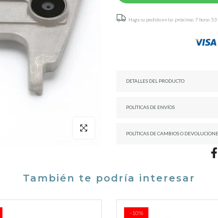
Haga su pedido en las próximas
7 horas 53
DETALLES DEL PRODUCTO
POLÍTICAS DE ENVÍOS
Click para agrandar
POLÍTICAS DE CAMBIOS O DEVOLUCION
También te podría interesar
6%
-21%