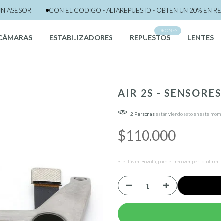
SESOR
CON EL CODIGO - ALTAREPUESTO - OBTEN UN 20% EN REPUE
DRONES
CÁMARAS
ESTABILIZADORES
REPUESTOS
LENTES
AIR 2S - SENSORE
2
Personas
están viendo esto en este mom
$110.000
Si estás en Bogotá, puedes recoger personalmente 