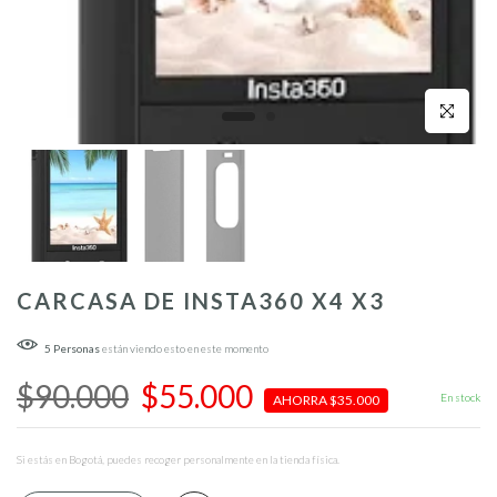
Click para a
CARCASA DE INSTA360 X4 X3
5
Personas
están viendo esto en este momento
$90.000
$55.000
En stock
AHORRA $35.000
Si estás en Bogotá, puedes recoger personalmente en la tienda física.