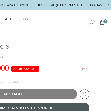
ARA TU DRON
POR CUALQUIER COMPRA TE OBSEQUIAMOS CAPACI
ACCESORIOS
0
C 3
ento
000
Agotado
AHORRA $60.000
en la tienda física.
AGOTADO
RME CUANDO ESTÉ DISPONIBLE