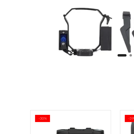
-30%
-39%