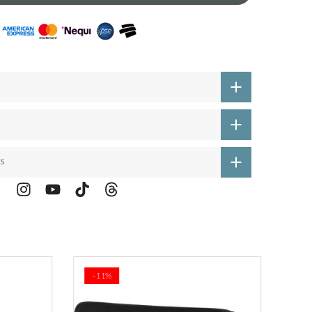
ES
-11%