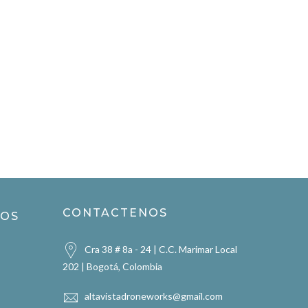
CONTACTENOS
ROS
Cra 38 # 8a - 24 | C.C. Marimar Local
202 | Bogotá, Colombia
altavistadroneworks@gmail.com