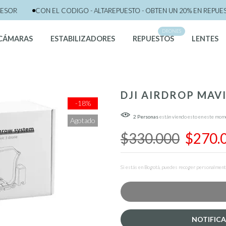
CON EL CODIGO - ALTAREPUESTO - OBTEN UN 20% EN REPUESTO P
DRONES
CÁMARAS
ESTABILIZADORES
REPUESTOS
LENTES
DJI AIRDROP MAVI
-18%
2
Personas
están viendo esto en este mom
Agotado
$330.000
$270.
Si estás en Bogotá, puedes recoger personalmente 
NOTIFICA