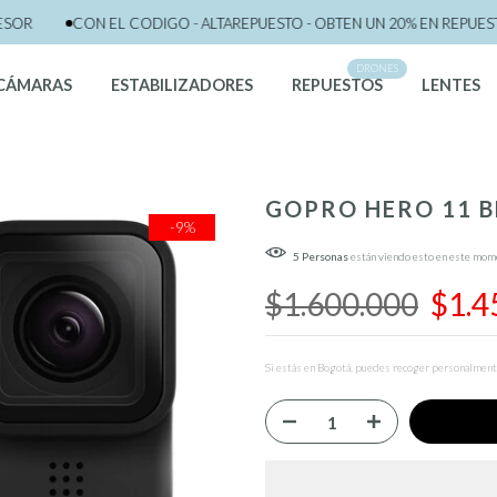
OR
CON EL CODIGO - ALTAREPUESTO - OBTEN UN 20% EN REPUESTO
DRONES
CÁMARAS
ESTABILIZADORES
REPUESTOS
LENTES
GOPRO HERO 11 
-9%
5
Personas
están viendo esto en este mom
$1.600.000
$1.4
Si estás en Bogotá, puedes recoger personalmente 