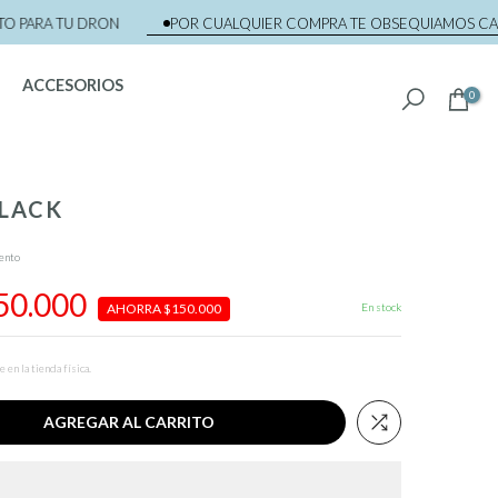
 PARA TU DRON
POR CUALQUIER COMPRA TE OBSEQUIAMOS CAPAC
ACCESORIOS
0
BLACK
ento
50.000
En stock
AHORRA $150.000
en la tienda física.
AGREGAR AL CARRITO