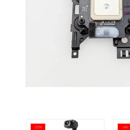
-23%
-6%