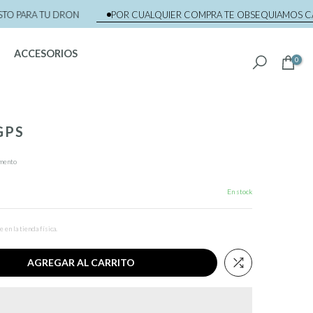
PARA TU DRON
POR CUALQUIER COMPRA TE OBSEQUIAMOS CAPAC
ACCESORIOS
0
GPS
omento
En stock
en la tienda física.
AGREGAR AL CARRITO