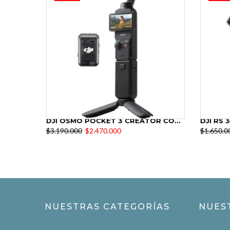
DJI FLY MORE KIT PARA MAVIC 3 OPEN BOX
DJI OSMO POCKET 3 CREATOR COMBO PROMO
$3.190.000
$2.470.000
$1.650.0
NUESTRAS CATEGORÍAS
NUES