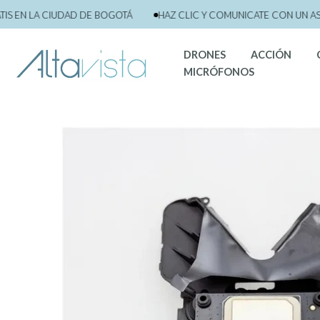
saltar
N LA CIUDAD DE BOGOTÁ
HAZ CLIC Y COMUNICATE CON UN ASESO
al
contenido
DRONES
ACCIÓN
MICRÓFONOS