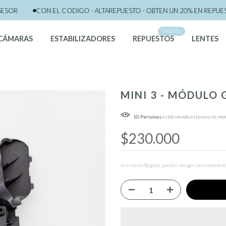
R
CON EL CODIGO - ALTAREPUESTO - OBTEN UN 20% EN REPUESTO 
DRONES
CÁMARAS
ESTABILIZADORES
REPUESTOS
LENTES
MINI 3 - MÓDULO 
10
Personas
están viendo esto en este m
$230.000
Si estás en Bogotá, puedes recoger personalmente 