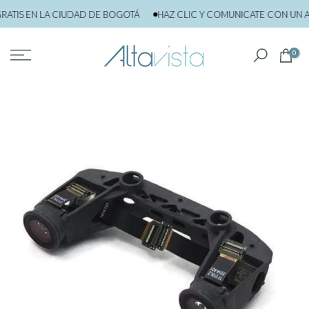
saltar
TIS EN LA CIUDAD DE BOGOTÁ
HAZ CLIC Y COMUNICATE CON UN AS
al
contenido
0