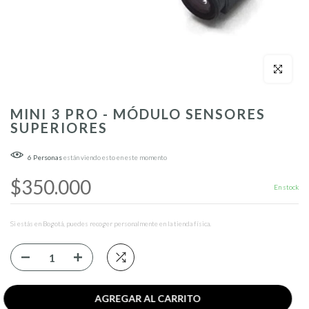
Click para a
MINI 3 PRO - MÓDULO SENSORES
SUPERIORES
6
Personas
están viendo esto en este momento
$350.000
En stock
Si estás en Bogotá, puedes recoger personalmente en la tienda física.
AGREGAR AL CARRITO