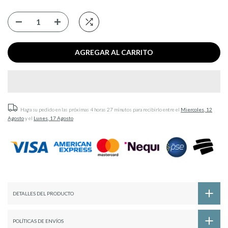
AGREGAR AL CARRITO
Haga su pedido en las próximas
4 horas 27 minutos
para recibirlo entre el
Miercoles, 12
Agosto
y el
Lunes, 17 Agosto
DETALLES DEL PRODUCTO
POLÍTICAS DE ENVÍOS