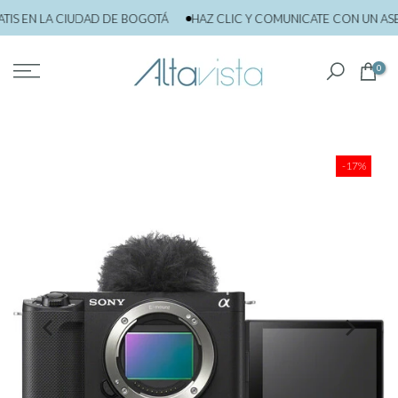
saltar
S EN LA CIUDAD DE BOGOTÁ
HAZ CLIC Y COMUNICATE CON UN ASES
al
contenido
0
-17%