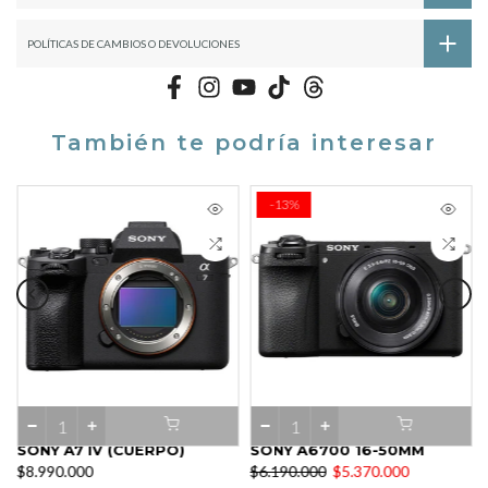
POLÍTICAS DE CAMBIOS O DEVOLUCIONES
También te podría interesar
-13%
E VIDEOBLOGS
SONY A7 IV (CUERPO)
SONY A6700 16-50MM
$8.990.000
$6.190.000
$5.370.000